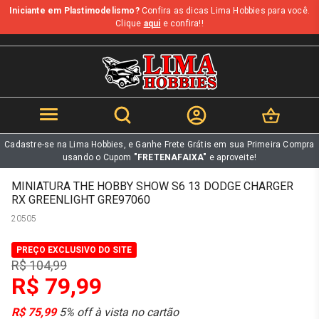
Iniciante em Plastimodelismo?
Confira as dicas Lima Hobbies para você.
b
Clique
aqui
e confira!!
Cadastre-se na Lima Hobbies, e Ganhe Frete Grátis em sua Primeira Compra
usando o Cupom
"FRETENAFAIXA"
e aproveite!
MINIATURA THE HOBBY SHOW S6 13 DODGE CHARGER
RX GREENLIGHT GRE97060
20505
PREÇO EXCLUSIVO DO SITE
R$ 104,99
R$ 79,99
R$ 75,99
5% off à vista no cartão