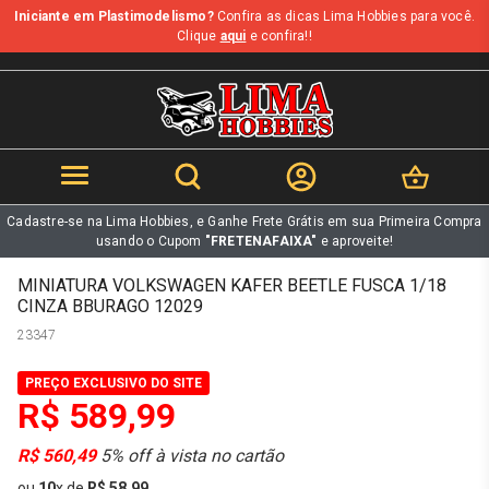
Iniciante em Plastimodelismo?
Confira as dicas Lima Hobbies para você.
b
Clique
aqui
e confira!!
Cadastre-se na Lima Hobbies, e Ganhe Frete Grátis em sua Primeira Compra
usando o Cupom
"FRETENAFAIXA"
e aproveite!
MINIATURA VOLKSWAGEN KAFER BEETLE FUSCA 1/18
CINZA BBURAGO 12029
23347
PREÇO EXCLUSIVO DO SITE
R$ 589,99
R$ 560,49
5% off à vista no cartão
ou
10
x
de
R$ 58,99