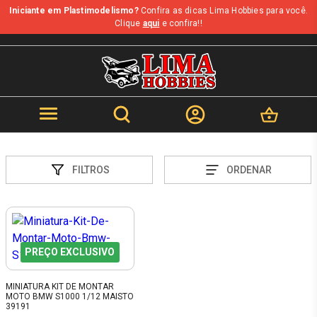
Iniciante em Plastimodelismo?
Confira as dicas Lima Hobbies para você.
Clique
aqui
e confira!!
FILTROS
ORDENAR
PREÇO EXCLUSIVO
MINIATURA KIT DE MONTAR
MOTO BMW S1000 1/12 MAISTO
39191