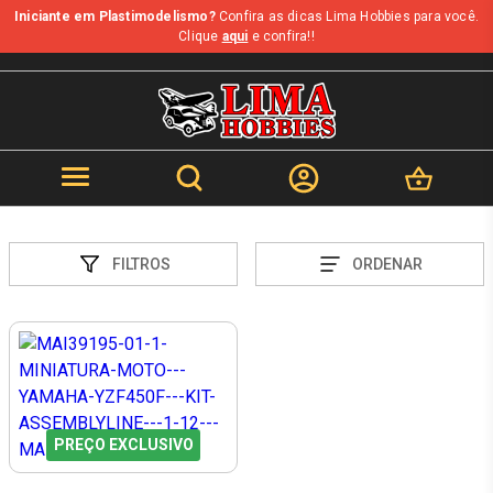
Iniciante em Plastimodelismo?
Confira as dicas Lima Hobbies para você.
Clique
aqui
e confira!!
FILTROS
ORDENAR
PREÇO EXCLUSIVO