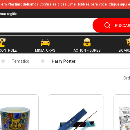
te em Plastimodelismo?
Confira as dicas Lima Hobbies para você. Clique
aqui
e
 sua região
CONTROLE
MINIATURAS
ACTION FIGURES
BOARD
Temático
Harry Potter
Ord