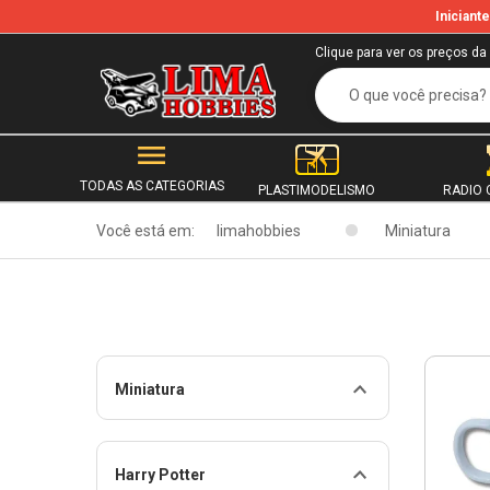
Inician
Clique para ver os preços da
TODAS AS CATEGORIAS
PLASTIMODELISMO
RADIO 
Você está em:
limahobbies
Miniatura
Miniatura
Harry Potter