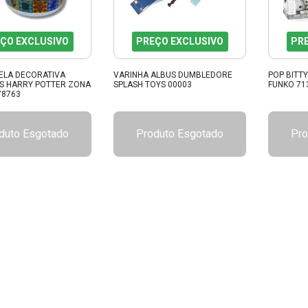
ÇO EXCLUSIVO
PREÇO EXCLUSIVO
PR
ELA DECORATIVA
VARINHA ALBUS DUMBLEDORE
POP BITT
 HARRY POTTER ZONA
SPLASH TOYS 00003
FUNKO 71
78763
duto Esgotado
Produto Esgotado
Pro