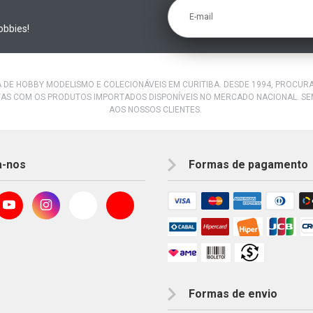
E-mail
obbies!
A DE HOBBY MODELISMO E COLECIONÁVEIS EM CURITIBA. DESDE 1994, PROCU
AS COM OS PRODUTOS IMPORTADOS DISPONÍVEIS NO MERCADO NACIONAL. S
AOS NOSSOS CLIENTES.
a-nos
Formas de pagamento
Formas de envio