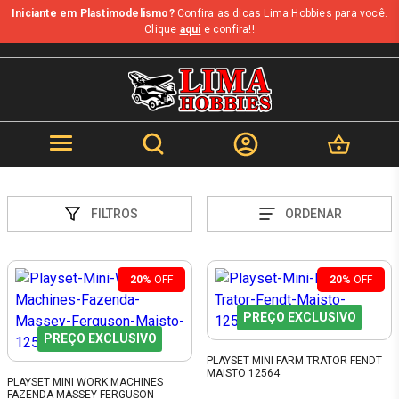
Iniciante em Plastimodelismo?
Confira as dicas Lima Hobbies para você.
Clique
aqui
e confira!!
FILTROS
ORDENAR
20%
OFF
20%
OFF
PREÇO EXCLUSIVO
PREÇO EXCLUSIVO
PLAYSET MINI FARM TRATOR FENDT
MAISTO 12564
PLAYSET MINI WORK MACHINES
FAZENDA MASSEY FERGUSON