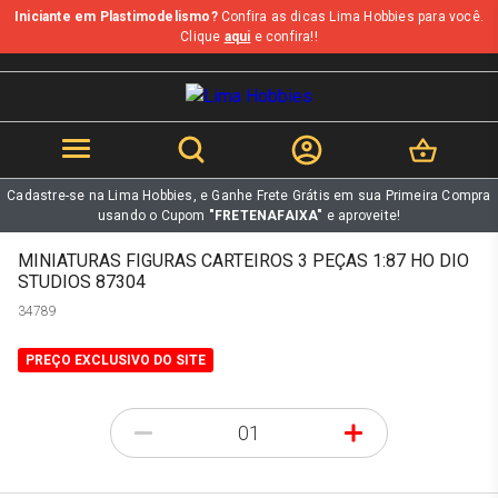
Iniciante em Plastimodelismo?
Confira as dicas Lima Hobbies para você.
b
Clique
aqui
e confira!!
Cadastre-se na Lima Hobbies, e Ganhe Frete Grátis em sua Primeira Compra
usando o Cupom
"FRETENAFAIXA"
e aproveite!
MINIATURAS FIGURAS CARTEIROS 3 PEÇAS 1:87 HO DIO
STUDIOS 87304
34789
PREÇO EXCLUSIVO DO SITE
-
+