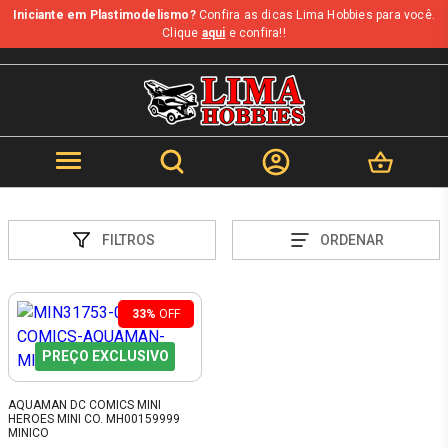
Iniciante em Plastimodelismo?
Confira as dicas Lima Hobbies para você.
Clique
aqui
e confira!!
FILTROS
ORDENAR
33%
OFF
PREÇO EXCLUSIVO
AQUAMAN DC COMICS MINI
HEROES MINI CO. MH00159999
MINICO