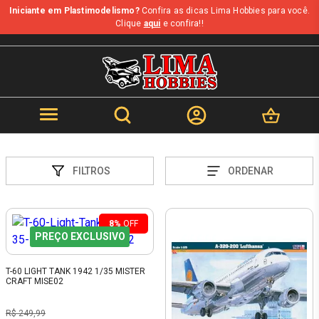
Iniciante em Plastimodelismo?
Confira as dicas Lima Hobbies para você.
Clique
aqui
e confira!!
FILTROS
ORDENAR
8%
OFF
PREÇO EXCLUSIVO
T-60 LIGHT TANK 1942 1/35 MISTER
CRAFT MISE02
R$ 249,99