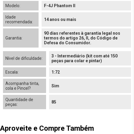
Modelo:
F-4J Phantom II
Idade
14 anos ou mais
recomendada:
90 dias referentes à garantia legal nos
Garantia:
termos do artigo 26, II, do Código de
Defesa do Consumidor.
3 - Intermediário (kit com até 150
Nível de dificuldade:
peças para colar e pintar)
Escala:
1:72
Acompanha tinta,
Sim
cola e Pincel?
Quantidade de
85
peças:
Aproveite e Compre Também