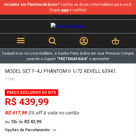
Iniciante em Plastimodelismo?
Confira as dicas Lima Hobbies para você.
b
Clique
aqui
e confira!!
Cadastre-se na Lima Hobbies, e Ganhe Frete Grátis em sua Primeira Compra
usando o Cupom
"FRETENAFAIXA"
e aproveite!
MODEL SET F-4J PHANTOM II 1/72 REVELL 63941
17141
PREÇO EXCLUSIVO DO SITE
R$ 439,99
R$ 417,99
5% off à vista no cartão
ou
10
x
de
R$ 43,99
Opções de Parcelamento: