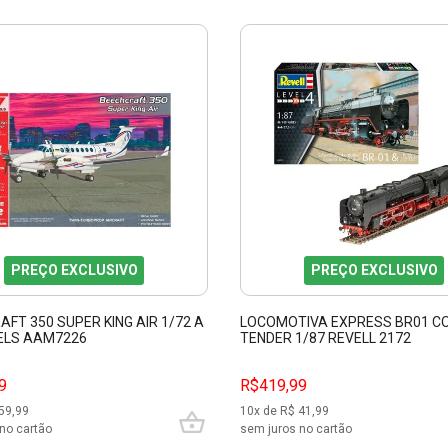
PREÇO EXCLUSIVO
PREÇO EXCLUSIVO
FT 350 SUPER KING AIR 1/72 A
LOCOMOTIVA EXPRESS BR01 C
ELS AAM7226
TENDER 1/87 REVELL 2172
9
R$419,99
59,99
10
x de R$
41,99
no cartão
sem juros no cartão