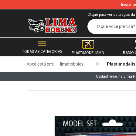
Inician
b
Clique para ver os preços da
TODAS AS CATEGORIAS
PLASTIMODELISMO
RADIO 
Você está em:
limahobbies
Plastimodeli
Cadastre-se na Lima H