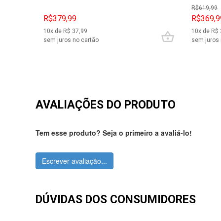
R$
619,99
R$379,99
R$369,9
10
x de R$
37,99
10
x de R$
sem juros no cartão
sem juros 
AVALIAÇÕES DO PRODUTO
Tem esse produto? Seja o primeiro a avaliá-lo!
Escrever avaliação...
DÚVIDAS DOS CONSUMIDORES