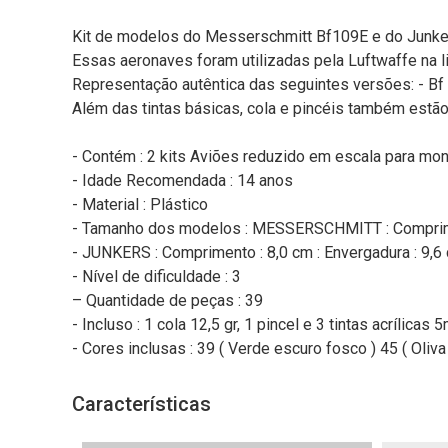
Kit de modelos do Messerschmitt Bf109E e do Junker
Essas aeronaves foram utilizadas pela Luftwaffe na li
Representação autêntica das seguintes versões: - Bf 10
Além das tintas básicas, cola e pincéis também estão
- Contém : 2 kits Aviões reduzido em escala para m
- Idade Recomendada : 14 anos
- Material : Plástico
- Tamanho dos modelos : MESSERSCHMITT : Comprimen
- JUNKERS : Comprimento : 8,0 cm : Envergadura : 9,6
- Nível de dificuldade : 3
– Quantidade de peças : 39
- Incluso : 1 cola 12,5 gr, 1 pincel e 3 tintas acrílicas 5
- Cores inclusas : 39 ( Verde escuro fosco ) 45 ( Oliv
Características