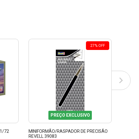
27
%
OFF
PREÇO EXCLUSIVO
1/72
MINIFORMÃO/RASPADOR DE PRECISÃO
R.M.S T
REVELL 39083