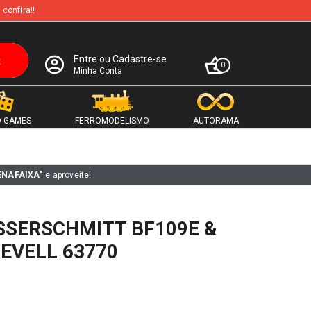
 confira!!
Entre ou Cadastre-se
0
Minha Conta
 GAMES
FERROMODELISMO
AUTORAMA
ENAFAIXA"
e aproveite!
SSERSCHMITT BF109E &
EVELL 63770