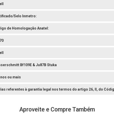
ell
tificado/Selo Inmetro:
igo de Homologação Anatel:
70
ell
serschmitt Bf109E & Ju87B Stuka
anos ou mais
dias referentes à garantia legal nos termos do artigo 26, II, do Có
Aproveite e Compre Também