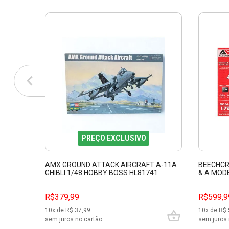
PREÇO EXCLUSIVO
AMX GROUND ATTACK AIRCRAFT A-11A
BEECHCRA
GHIBLI 1/48 HOBBY BOSS HL81741
& A MOD
R$379,99
R$599,9
10
x de R$
37,99
10
x de R$
sem juros no cartão
sem juros 