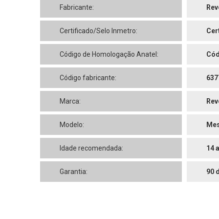
Fabricante:
Rev
Certificado/Selo Inmetro:
Cer
Código de Homologação Anatel:
Cód
Código fabricante:
637
Marca:
Rev
Modelo:
Mes
Idade recomendada:
14 
Garantia:
90 