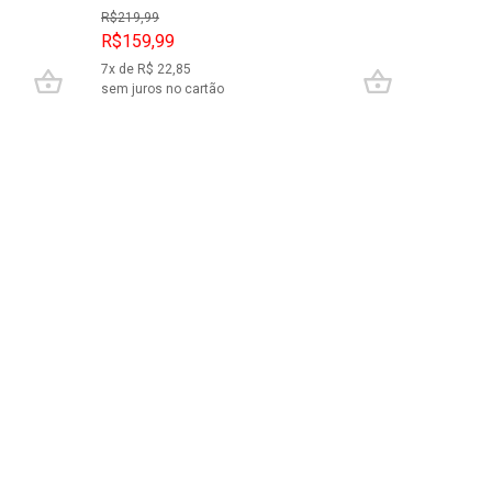
R$
219,99
R$159,99
R$999,
7
x de R$
22,85
10
x de R$
sem juros no cartão
sem juros