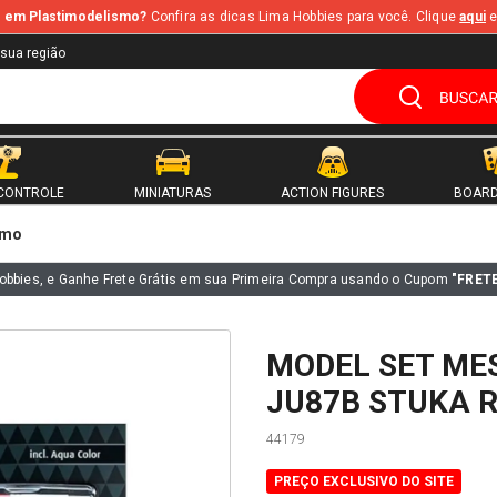
te em Plastimodelismo?
Confira as dicas Lima Hobbies para você. Clique
aqui
e
 sua região
CONTROLE
MINIATURAS
ACTION FIGURES
BOARD
smo
obbies, e Ganhe Frete Grátis em sua Primeira Compra usando o Cupom
"FRET
MODEL SET ME
JU87B STUKA R
44179
PREÇO EXCLUSIVO DO SITE