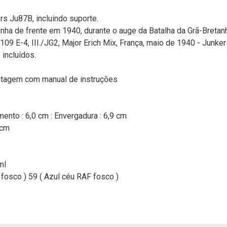
s Ju87B, incluindo suporte.
nha de frente em 1940, durante o auge da Batalha da Grã-Bretanh
9 E-4, III./JG2, Major Erich Mix, França, maio de 1940 - Junkers
 incluídos.
ontagem com manual de instruções
to : 6,0 cm : Envergadura : 6,9 cm
 cm
ml
a fosco ) 59 ( Azul céu RAF fosco )