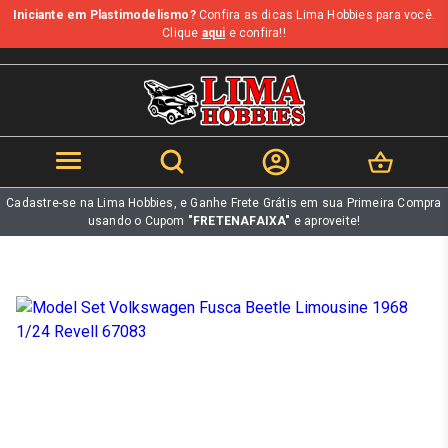
Iniciante em Plastimodelismo?
Confira as dicas Lima Hobbies para você.
b
Clique
aqui
e confira!!
Cadastre-se na Lima Hobbies, e Ganhe Frete Grátis em sua Primeira Compra
usando o Cupom
"FRETENAFAIXA"
e aproveite!