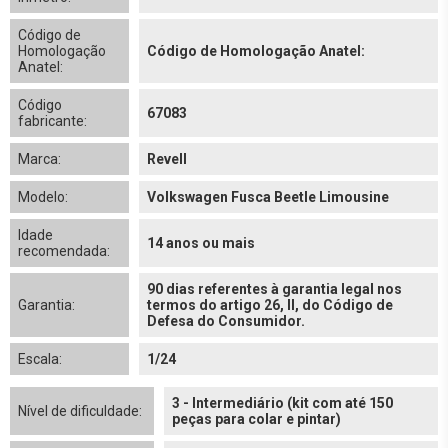
Código de
Homologação
Código de Homologação Anatel:
Anatel:
Código
67083
fabricante:
Marca:
Revell
Modelo:
Volkswagen Fusca Beetle Limousine
Idade
14 anos ou mais
recomendada:
90 dias referentes à garantia legal nos
Garantia:
termos do artigo 26, II, do Código de
Defesa do Consumidor.
Escala:
1/24
3 - Intermediário (kit com até 150
Nível de dificuldade:
peças para colar e pintar)