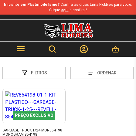
Iniciante em Plastimodelismo?
Confira as dicas Lima Hobbies para você.
Clique
aqui
e confira!!
FILTROS
ORDENAR
PREÇO EXCLUSIVO
GARBAGE TRUCK 1/24 MON854198
MONOGRAM 854198