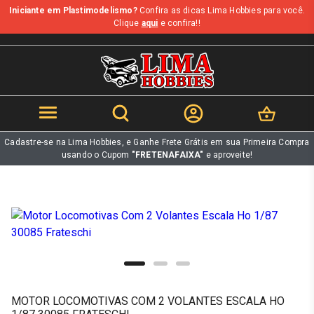
Iniciante em Plastimodelismo?
Confira as dicas Lima Hobbies para você.
b
Clique
aqui
e confira!!
Cadastre-se na Lima Hobbies, e Ganhe Frete Grátis em sua Primeira Compra
usando o Cupom
"FRETENAFAIXA"
e aproveite!
MOTOR LOCOMOTIVAS COM 2 VOLANTES ESCALA HO