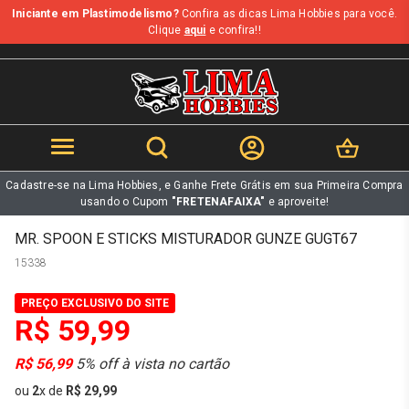
Iniciante em Plastimodelismo?
Confira as dicas Lima Hobbies para você.
b
Clique
aqui
e confira!!
Cadastre-se na Lima Hobbies, e Ganhe Frete Grátis em sua Primeira Compra
usando o Cupom
"FRETENAFAIXA"
e aproveite!
MR. SPOON E STICKS MISTURADOR GUNZE GUGT67
15338
PREÇO EXCLUSIVO DO SITE
R$ 59,99
R$ 56,99
5% off à vista no cartão
ou
2
x
de
R$ 29,99