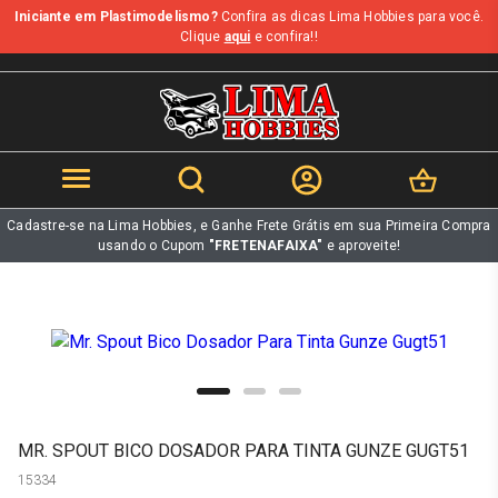
Iniciante em Plastimodelismo?
Confira as dicas Lima Hobbies para você.
b
Clique
aqui
e confira!!
Cadastre-se na Lima Hobbies, e Ganhe Frete Grátis em sua Primeira Compra
usando o Cupom
"FRETENAFAIXA"
e aproveite!
MR. SPOUT BICO DOSADOR PARA TINTA GUNZE GUGT51
15334