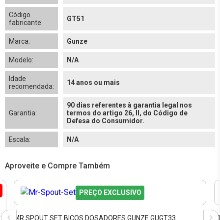
Código
GT51
fabricante:
Marca:
Gunze
Modelo:
N/A
Idade
14 anos ou mais
recomendada:
90 dias referentes à garantia legal nos
Garantia:
termos do artigo 26, II, do Código de
Defesa do Consumidor.
Escala:
N/A
Aproveite e Compre Também
PREÇO EXCLUSIVO
MR.SPOUT SET BICOS DOSADORES GUNZE GUGT33
M