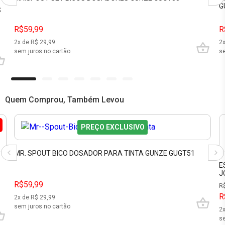
G
S
R$59,99
R
2
x de R$
29,99
2
sem juros no cartão
se
Quem Comprou, Também Levou
PREÇO EXCLUSIVO
MR. SPOUT BICO DOSADOR PARA TINTA GUNZE GUGT51
E
J
R$59,99
R
R
2
x de R$
29,99
sem juros no cartão
2
se