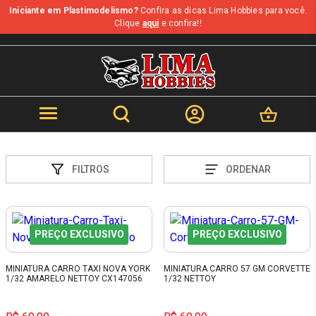
Iniciante em Plastimodelismo?
Confira as dicas Lima Hobbies para você.
Clique
aqui
e confira!!
FILTROS
ORDENAR
PREÇO EXCLUSIVO
PREÇO EXCLUSIVO
MINIATURA CARRO TAXI NOVA YORK
MINIATURA CARRO 57 GM CORVETTE
1/32 AMARELO NETTOY CX147056
1/32 NETTOY