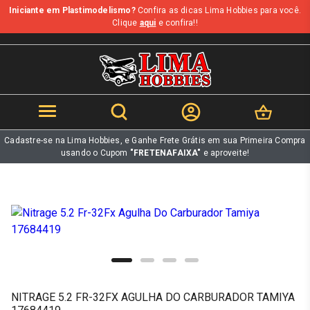
Iniciante em Plastimodelismo?
Confira as dicas Lima Hobbies para você.
b
Clique
aqui
e confira!!
Cadastre-se na Lima Hobbies, e Ganhe Frete Grátis em sua Primeira Compra
usando o Cupom
"FRETENAFAIXA"
e aproveite!
NITRAGE 5.2 FR-32FX AGULHA DO CARBURADOR TAMIYA