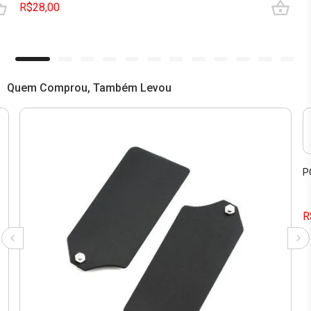
R$28,00
Quem Comprou, Também Levou
P
R