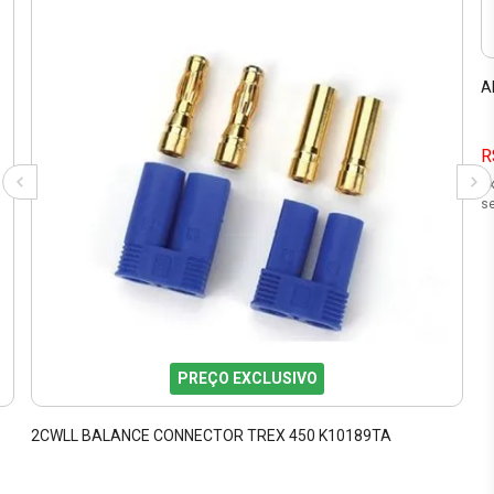
A
R
2
se
PREÇO EXCLUSIVO
2CWLL BALANCE CONNECTOR TREX 450 K10189TA