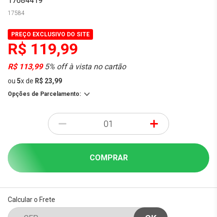
17684419
17584
PREÇO EXCLUSIVO DO SITE
R$ 119,99
R$ 113,99
5% off à vista no cartão
ou
5
x
de
R$ 23,99
Opções de Parcelamento:
-
+
COMPRAR
Calcular o Frete