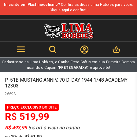
Iniciante em Plastimodelismo?
Confira as dicas Lima Hobbies para você.
b
Clique
aqui
e confira!!
Cadastre-se na Lima Hobbies, e Ganhe Frete Grátis em sua Primeira Compra
usando o Cupom
"FRETENAFAIXA"
e aproveite!
P-51B MUSTANG ANNIV. 70 D-DAY 1944 1/48 ACADEMY
12303
26693
PREÇO EXCLUSIVO DO SITE
R$ 519,99
R$ 493,99
5% off à vista no cartão
ou
10
x
de
R$ 51,99