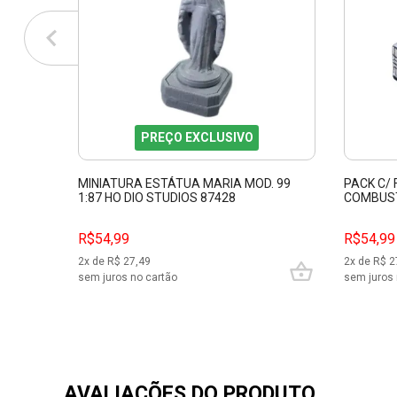
PREÇO EXCLUSIVO
MINIATURA ESTÁTUA MARIA MOD. 99
PACK C/
1:87 HO DIO STUDIOS 87428
COMBUSTÍ
STUDIOS
R$54,99
R$54,99
2
x de R$
27,49
2
x de R$
2
sem juros no cartão
sem juros 
AVALIAÇÕES DO PRODUTO