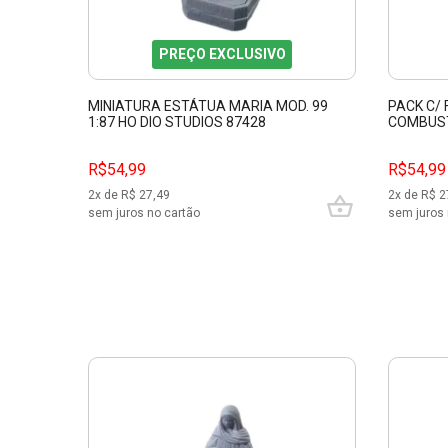
PREÇO EXCLUSIVO
MINIATURA ESTÁTUA MARIA MOD. 99
PACK C/
1:87 HO DIO STUDIOS 87428
COMBUSTÍ
STUDIOS
R$54,99
R$54,99
2
x de R$
27,49
2
x de R$
2
sem juros no cartão
sem juros 