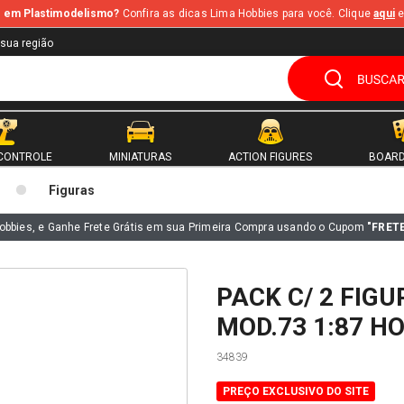
te em Plastimodelismo?
Confira as dicas Lima Hobbies para você. Clique
aqui
e
 sua região
CONTROLE
MINIATURAS
ACTION FIGURES
BOARD
Figuras
obbies, e Ganhe Frete Grátis em sua Primeira Compra usando o Cupom
"FRET
PACK C/ 2 FIG
MOD.73 1:87 HO
34839
PREÇO EXCLUSIVO DO SITE