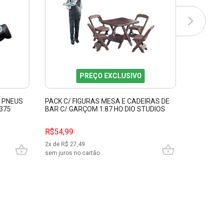
PREÇO EXCLUSIVO
/ PNEUS
PACK C/ FIGURAS MESA E CADEIRAS DE
PACK C/
7375
BAR C/ GARÇOM 1:87 HO DIO STUDIOS
DIO STU
87354
R$54,99
R$54,9
2
x de R$
27,49
2
x de R$
sem juros no cartão
sem juros