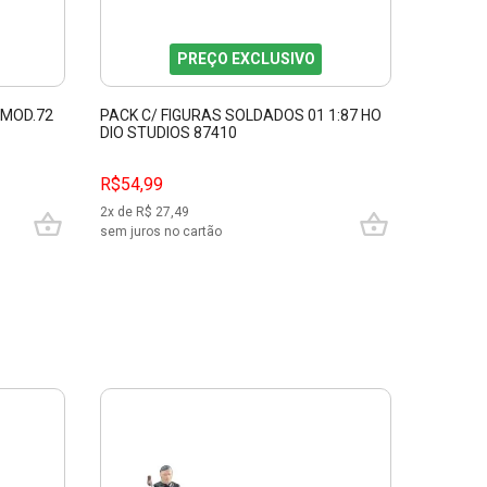
PREÇO EXCLUSIVO
 MOD.72
PACK C/ FIGURAS SOLDADOS 01 1:87 HO
PACK C/
DIO STUDIOS 87410
MOD.73 
R$54,99
R$54,9
2
x de R$
27,49
2
x de R$
sem juros no cartão
sem juros