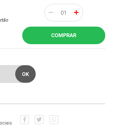
-
+
rtão
COMPRAR
ociais