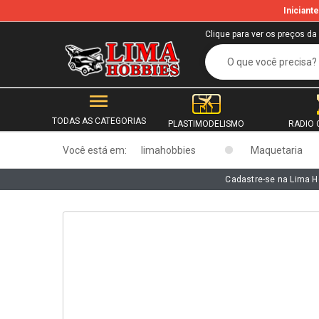
Inician
b
Clique para ver os preços da
TODAS AS CATEGORIAS
PLASTIMODELISMO
RADIO 
Você está em:
limahobbies
Maquetaria
Cadastre-se na Lima H