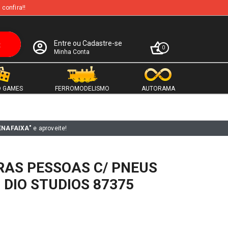
 confira!!
Entre ou Cadastre-se
0
Minha Conta
 GAMES
FERROMODELISMO
AUTORAMA
ENAFAIXA"
e aproveite!
URAS PESSOAS C/ PNEUS
 DIO STUDIOS 87375