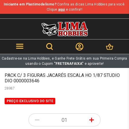
Iniciante em Plastimodelismo?
Confira as dicas Lima Hobbies para você.
b
Clique
aqui
e confira!!
Cadastre-se na Lima Hobbies, e Ganhe Frete Grátis em sua Primeira Compra
usando o Cupom
"FRETENAFAIXA"
e aproveite!
PACK C/ 3 FIGURAS JACARÉS ESCALA HO 1/87 STUDIO
DIO 0000003646
28987
PREÇO EXCLUSIVO DO SITE
-
+