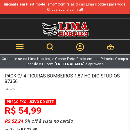
Iniciante em Plastimodelismo?
Confira as dicas Lima Hobbies para você.
b
Clique
aqui
e confira!!
Cadastre-se na Lima Hobbies, e Ganhe Frete Grátis em sua Primeira Compra
usando o Cupom
"FRETENAFAIXA"
e aproveite!
PACK C/ 4 FIGURAS BOMBEIROS 1:87 HO DIO STUDIOS
87356
34825
PREÇO EXCLUSIVO DO SITE
R$ 54,99
R$ 52,24
5% off à vista no cartão
ou
2
x
de
R$ 27,49