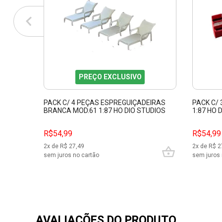
PREÇO EXCLUSIVO
PACK C/ 4 PEÇAS ESPREGUIÇADEIRAS
PACK C/
BRANCA MOD.61 1:87 HO DIO STUDIOS
1:87 HO 
87363
R$54,99
R$54,99
2
x de R$
27,49
2
x de R$
2
sem juros no cartão
sem juros 
AVALIAÇÕES DO PRODUTO