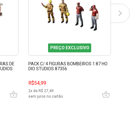
PREÇO EXCLUSIVO
IRAS DE
PACK C/ 4 FIGURAS BOMBEIROS 1:87 HO
PACK C/
TUDIOS
DIO STUDIOS 87356
FOTÓGRA
R$54,99
R$54,9
2
x de R$
27,49
2
x de R$
sem juros no cartão
sem juros