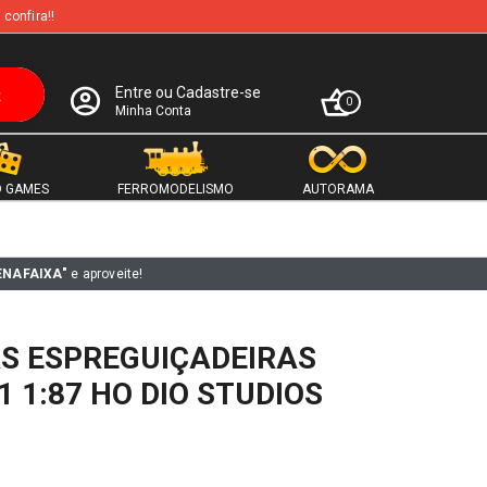
 confira!!
Entre ou Cadastre-se
0
Minha Conta
 GAMES
FERROMODELISMO
AUTORAMA
ENAFAIXA"
e aproveite!
AS ESPREGUIÇADEIRAS
 1:87 HO DIO STUDIOS