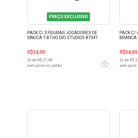
PREÇO EXCLUSIVO
PACK C/ 3 FIGURAS JOGADORES DE
PACK C/
SINUCA 1:87 HO DIO STUDIOS 87341
BRANCA M
87363
R$54,99
R$54,99
2
x de R$
27,49
2
x de R$
2
sem juros no cartão
sem juros 