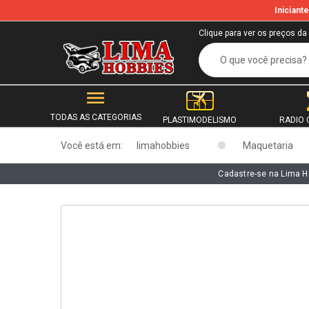
Inician
b
Clique para ver os preços da
TODAS AS CATEGORIAS
PLASTIMODELISMO
RADIO 
Você está em:
limahobbies
Maquetaria
Cadastre-se na Lima H