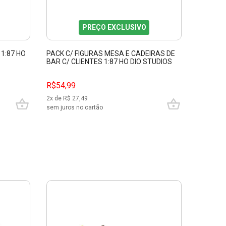
PREÇO EXCLUSIVO
1:87 HO
PACK C/ FIGURAS MESA E CADEIRAS DE
PACK C/
BAR C/ CLIENTES 1:87 HO DIO STUDIOS
DIO STU
87353
R$54,99
R$54,9
2
x de R$
27,49
2
x de R$
sem juros no cartão
sem juros