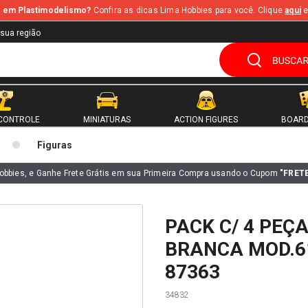
te em Plastimodelismo?
Confira as dicas Lima Hobbies para você. Clique
aqui
e
 sua região
CONTROLE
MINIATURAS
ACTION FIGURES
BOARD
Figuras
obbies, e Ganhe Frete Grátis em sua Primeira Compra usando o Cupom
"FRET
PACK C/ 4 PEÇ
BRANCA MOD.61
87363
34832