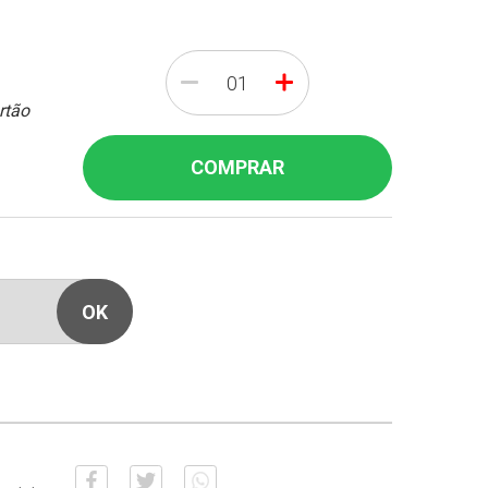
-
+
rtão
COMPRAR