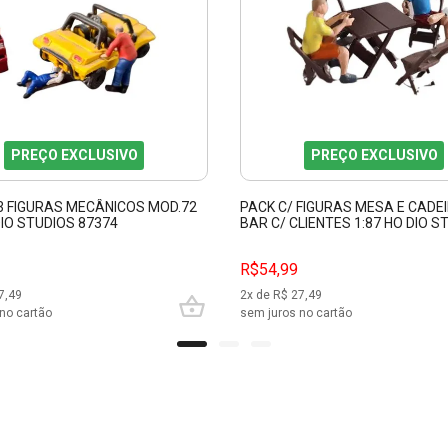
PREÇO EXCLUSIVO
PREÇO EXCLUSIVO
 3 FIGURAS MECÂNICOS MOD.72
PACK C/ FIGURAS MESA E CADE
DIO STUDIOS 87374
BAR C/ CLIENTES 1:87 HO DIO S
87353
R$54,99
7,49
2
x de R$
27,49
no cartão
sem juros no cartão