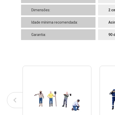
Dimensões:
2 c
Idade mínima recomendada:
Aci
Garantia:
90 