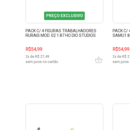
PREÇO EXCLUSIVO
PACK C/ 4 FIGURAS TRABALHADORES
PACK C/
RURAIS MOD. 02 1:87 HO DIO STUDIOS
SAMU1:8
87345
R$54,99
R$54,99
2
x de R$
27,49
2
x de R$
2
sem juros no cartão
sem juros 