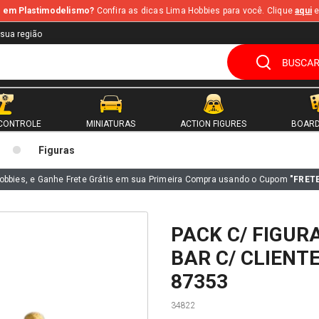
te em Plastimodelismo?
Confira as dicas Lima Hobbies para você. Clique
aqui
e
 sua região
CONTROLE
MINIATURAS
ACTION FIGURES
BOARD
Figuras
obbies, e Ganhe Frete Grátis em sua Primeira Compra usando o Cupom
"FRET
PACK C/ FIGUR
BAR C/ CLIENTE
87353
34822