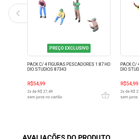
PREÇO EXCLUSIVO
PACK C/ 4 FIGURAS PESCADORES 1:87 HO
PACK C/ 
DIO STUDIOS 87343
DIO STUD
R$54,99
R$54,99
2
x de R$
27,49
2
x de R$
2
sem juros no cartão
sem juros 
AVALIAÇÕES DO PRODUTO