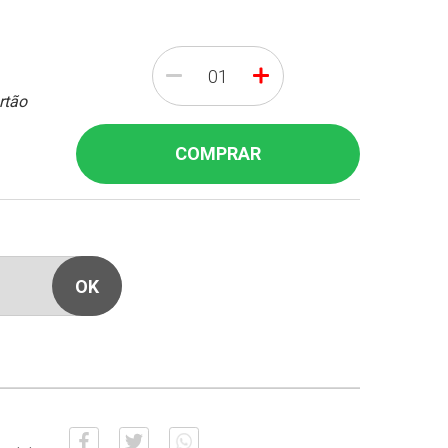
-
+
rtão
COMPRAR