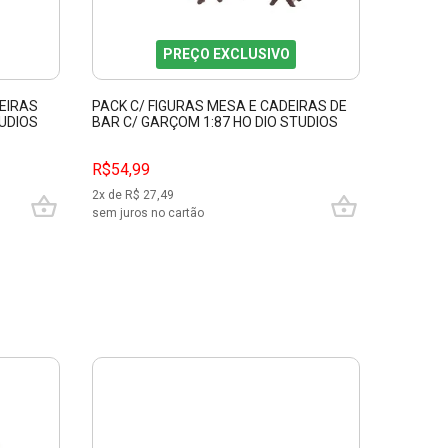
PREÇO EXCLUSIVO
EIRAS
PACK C/ FIGURAS MESA E CADEIRAS DE
MINIATU
TUDIOS
BAR C/ GARÇOM 1:87 HO DIO STUDIOS
1:87 HO
87354
R$54,99
R$54,9
2
x de R$
27,49
2
x de R$
sem juros no cartão
sem juros