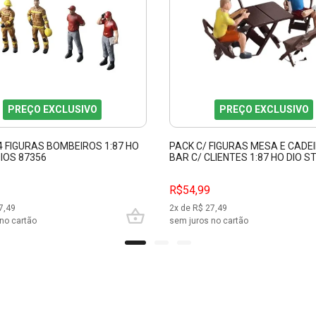
PREÇO EXCLUSIVO
PREÇO EXCLUSIVO
4 FIGURAS BOMBEIROS 1:87 HO
PACK C/ FIGURAS MESA E CADE
IOS 87356
BAR C/ CLIENTES 1:87 HO DIO S
87353
R$54,99
7,49
2
x de R$
27,49
no cartão
sem juros no cartão