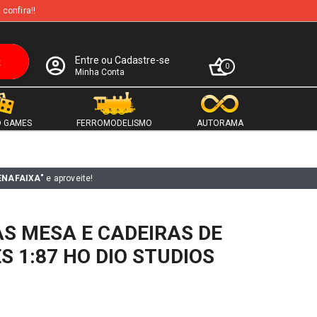
 confira!!
Entre ou Cadastre-se
0
Minha Conta
 GAMES
FERROMODELISMO
AUTORAMA
ENAFAIXA"
e aproveite!
AS MESA E CADEIRAS DE
S 1:87 HO DIO STUDIOS