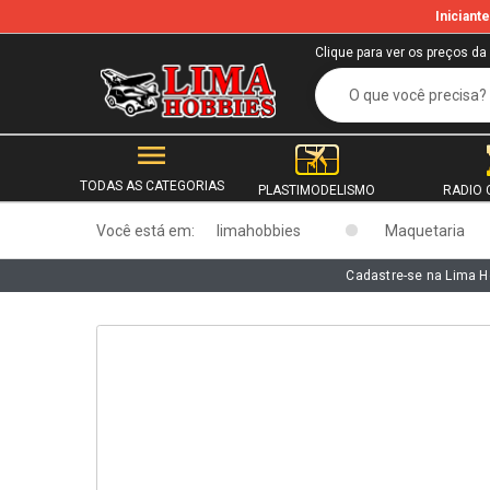
Inician
b
Clique para ver os preços da
TODAS AS CATEGORIAS
PLASTIMODELISMO
RADIO 
Você está em:
limahobbies
Maquetaria
Cadastre-se na Lima H