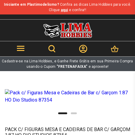
Iniciante em Plastimodelismo?
Confira as dicas Lima Hobbies para você.
b
Clique
aqui
e confira!!
Cadastre-se na Lima Hobbies, e Ganhe Frete Grátis em sua Primeira Compra
usando o Cupom
"FRETENAFAIXA"
e aproveite!
PACK C/ FIGURAS MESA E CADEIRAS DE BAR C/ GARÇOM