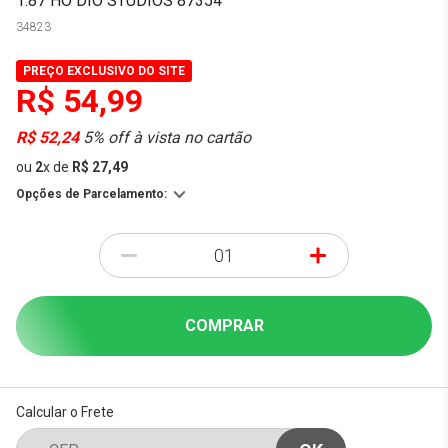
1:87 HO DIO STUDIOS 87354
34823
PREÇO EXCLUSIVO DO SITE
R$ 54,99
R$ 52,24
5% off à vista no cartão
ou
2
x
de
R$ 27,49
Opções de Parcelamento:
-
+
COMPRAR
Calcular o Frete