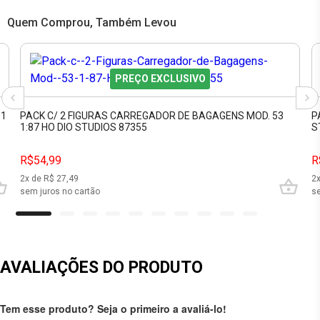
Quem Comprou, Também Levou
PREÇO EXCLUSIVO
11
PACK C/ 2 FIGURAS CARREGADOR DE BAGAGENS MOD. 53
P
1:87 HO DIO STUDIOS 87355
S
R$54,99
R
2
x de R$
27,49
2
sem juros no cartão
se
AVALIAÇÕES DO PRODUTO
Tem esse produto? Seja o primeiro a avaliá-lo!