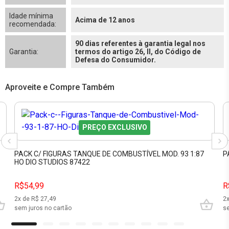
Idade mínima
Acima de 12 anos
recomendada:
90 dias referentes à garantia legal nos
Garantia:
termos do artigo 26, II, do Código de
Defesa do Consumidor.
Aproveite e Compre Também
PREÇO EXCLUSIVO
PACK C/ FIGURAS TANQUE DE COMBUSTÍVEL MOD. 93 1:87
P
HO DIO STUDIOS 87422
R$54,99
R
2
x de R$
27,49
2
sem juros no cartão
se