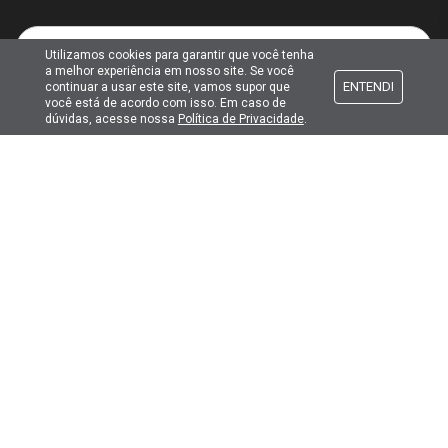
E-mail
Utilizamos cookies para garantir que você tenha
a melhor experiência em nosso site. Se você
ENTENDI
continuar a usar este site, vamos supor que
você está de acordo com isso. Em caso de
dúvidas, acesse nossa
Política de Privacidade
.
Atendimento
Formas de pagamento
Formas de envio
Selos de segurança