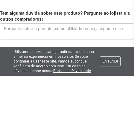
Tem alguma dúvida sobre este produto? Pergunte ao lojista e a
outros compradores!
Enviar pergunta
Utilizamos cookies para garantir que você tenha
a melhor experiência em nosso site. Se você
ENTENDI
continuar a usar este site, vamos supor que
você está de acordo com isso. Em caso de
dúvidas, acesse nossa
Política de Privacidade
.
Cadastre seu e-mail
E fique por dentro das promoções e novidades da Lima Hobbies!
E-mail