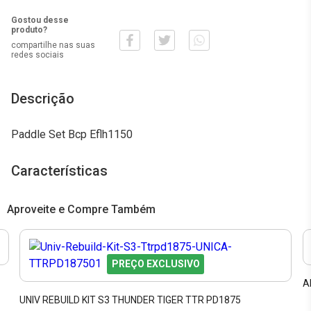
Gostou desse
produto?
compartilhe nas suas
redes sociais
Descrição
Paddle Set Bcp Eflh1150
Características
Aproveite e Compre Também
PREÇO EXCLUSIVO
A
UNIV REBUILD KIT S3 THUNDER TIGER TTR PD1875