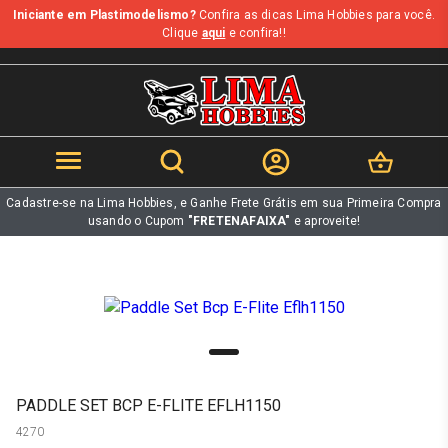
Iniciante em Plastimodelismo?
Confira as dicas Lima Hobbies para você.
b
Clique
aqui
e confira!!
Cadastre-se na Lima Hobbies, e Ganhe Frete Grátis em sua Primeira Compra
usando o Cupom
"FRETENAFAIXA"
e aproveite!
PADDLE SET BCP E-FLITE EFLH1150
4270