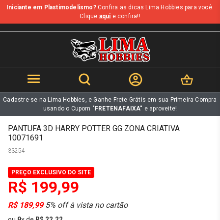
Iniciante em Plastimodelismo?
Confira as dicas Lima Hobbies para você.
b
Clique
aqui
e confira!!
Cadastre-se na Lima Hobbies, e Ganhe Frete Grátis em sua Primeira Compra
usando o Cupom
"FRETENAFAIXA"
e aproveite!
PANTUFA 3D HARRY POTTER GG ZONA CRIATIVA
10071691
33254
PREÇO EXCLUSIVO DO SITE
R$ 199,99
R$ 189,99
5% off à vista no cartão
ou
9
x
de
R$ 22,22