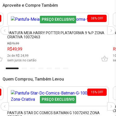
Aproveite e Compre Também
38
%
OFF
PREÇO EXCLUSIVO
PANTUFA MEIA HARRY POTTER PLATAFORMA 9 ¾ P ZONA
P
CRIATIVA 10072463
R$
79,99
R$49,99
R
2
x de R$
24,99
1
sem juros no cartão
se
Quem Comprou, Também Levou
15
%
OFF
PREÇO EXCLUSIVO
P
C
PANTUFA STAR DC COMICS BATMAN G 10072492 ZONA