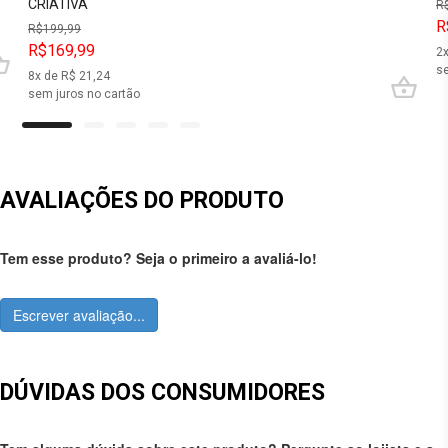
CRIATIVA
R
R
R$
199,99
R$169,99
2
se
8
x de R$
21,24
sem juros no cartão
AVALIAÇÕES DO PRODUTO
Tem esse produto? Seja o primeiro a avaliá-lo!
Escrever avaliação...
DÚVIDAS DOS CONSUMIDORES