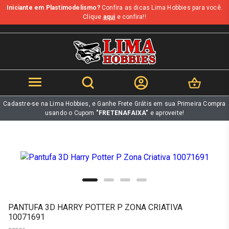
Iniciante em Plastimodelismo?
Confira as dicas Lima Hobbies para você.
b
Clique
aqui
e confira!!
Cadastre-se na Lima Hobbies, e Ganhe Frete Grátis em sua Primeira Compra
usando o Cupom
"FRETENAFAIXA"
e aproveite!
PANTUFA 3D HARRY POTTER P ZONA CRIATIVA
10071691