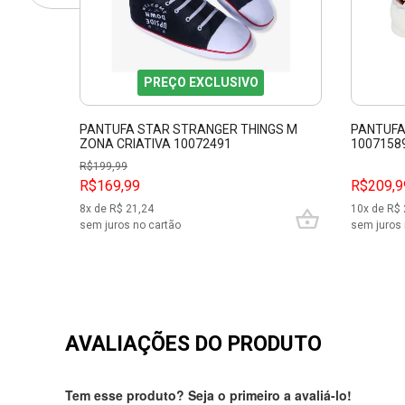
PREÇO EXCLUSIVO
PANTUFA STAR STRANGER THINGS M
PANTUFA
ZONA CRIATIVA 10072491
1007158
R$
199,99
R$169,99
R$209,9
8
x de R$
21,24
10
x de R$
sem juros no cartão
sem juros 
AVALIAÇÕES DO PRODUTO
Tem esse produto? Seja o primeiro a avaliá-lo!