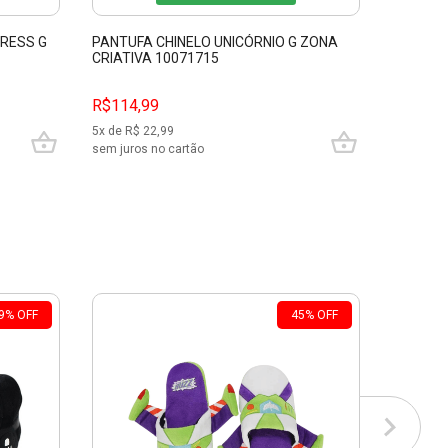
RESS G
PANTUFA CHINELO UNICÓRNIO G ZONA
PANTUFA
CRIATIVA 10071715
WARS ZO
R$
209,99
R$114,99
R$169,
5
x de R$
22,99
8
x de R$
sem juros no cartão
sem juros
9
%
OFF
45
%
OFF