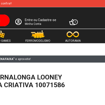
 confira!!
Entre ou Cadastre-se
0
Minha Conta
 GAMES
FERROMODELISMO
AUTORAMA
ENAFAIXA"
e aproveite!
ERNALONGA LOONEY
 CRIATIVA 10071586