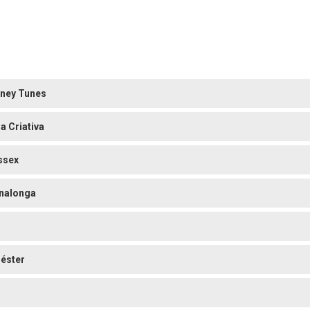
ney Tunes
a Criativa
ssex
nalonga
iéster
o