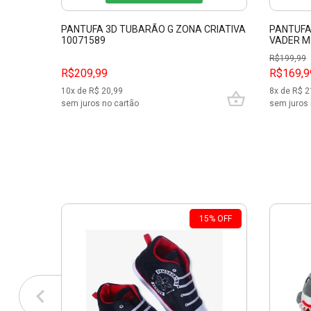
PANTUFA 3D TUBARÃO G ZONA CRIATIVA
PANTUFA
10071589
VADER M
R$
199,99
R$209,99
R$169,9
10
x de R$
20,99
8
x de R$
2
sem juros no cartão
sem juros 
15
%
OFF