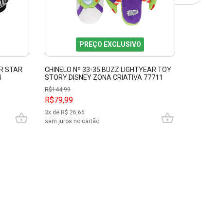
PREÇO EXCLUSIVO
R STAR
CHINELO Nº 33-35 BUZZ LIGHTYEAR TOY
PANTUF
4
STORY DISNEY ZONA CRIATIVA 77711
PLATAFO
1007246
R$
144,99
R$
79,99
R$79,99
R$49,9
3
x de R$
26,66
2
x de R$
sem juros no cartão
sem juros