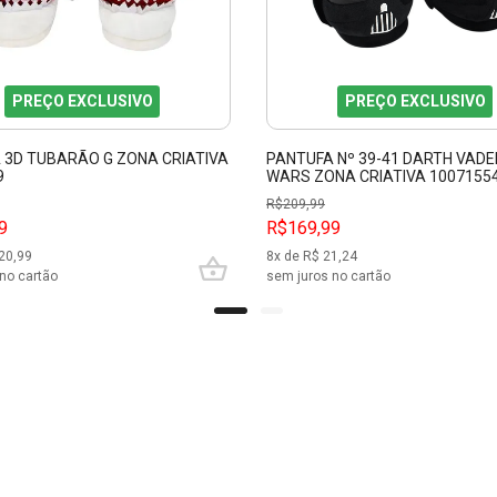
PREÇO EXCLUSIVO
PREÇO EXCLUSIVO
 3D TUBARÃO G ZONA CRIATIVA
PANTUFA Nº 39-41 DARTH VADE
9
WARS ZONA CRIATIVA 1007155
R$
209,99
9
R$169,99
20,99
8
x de R$
21,24
no cartão
sem juros no cartão