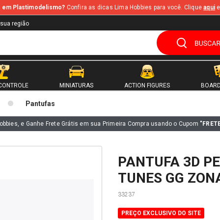
te em Plastimodelismo?
Confira as dicas Lima Hobbies para você. Clique
aqui
e
 sua região
CONTROLE
MINIATURAS
ACTION FIGURES
BOARD
Pantufas
obbies, e Ganhe Frete Grátis em sua Primeira Compra usando o Cupom
"FRET
PANTUFA 3D P
TUNES GG ZONA
33237
PREÇO EXCLUSIVO DO SITE