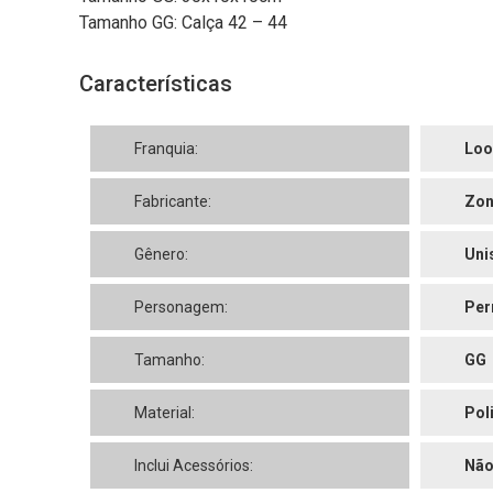
Tamanho GG: Calça 42 – 44
Características
Franquia:
Loo
Fabricante:
Zon
Gênero:
Uni
Personagem:
Per
Tamanho:
GG
Material:
Pol
Inclui Acessórios:
Nã