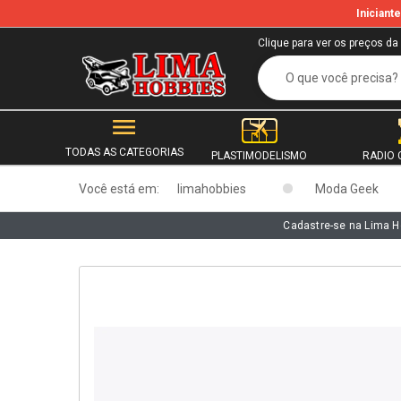
Inician
b
Clique para ver os preços da
TODAS AS CATEGORIAS
PLASTIMODELISMO
RADIO 
Você está em:
limahobbies
Moda Geek
Cadastre-se na Lima H