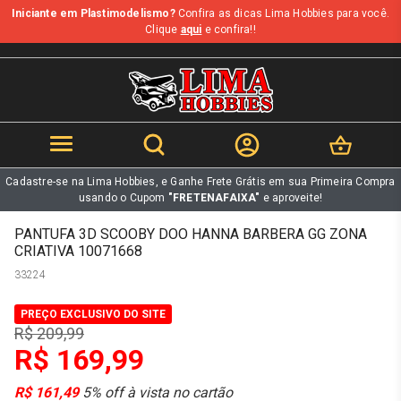
Iniciante em Plastimodelismo?
Confira as dicas Lima Hobbies para você.
b
Clique
aqui
e confira!!
Cadastre-se na Lima Hobbies, e Ganhe Frete Grátis em sua Primeira Compra
usando o Cupom
"FRETENAFAIXA"
e aproveite!
PANTUFA 3D SCOOBY DOO HANNA BARBERA GG ZONA
CRIATIVA 10071668
33224
PREÇO EXCLUSIVO DO SITE
R$ 209,99
R$ 169,99
R$ 161,49
5% off à vista no cartão