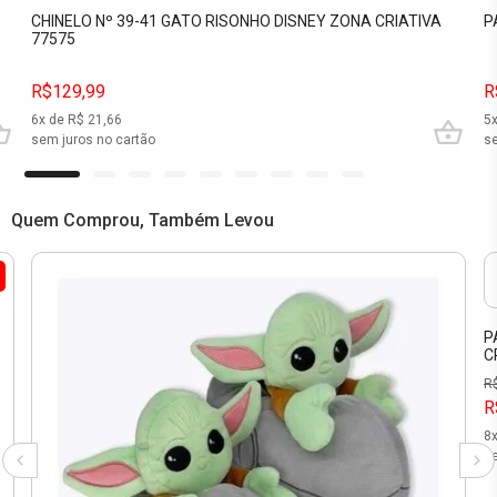
CHINELO Nº 39-41 GATO RISONHO DISNEY ZONA CRIATIVA
P
77575
R$129,99
R
6
x de R$
21,66
5
sem juros no cartão
se
Quem Comprou, Também Levou
P
C
R
R
8
se