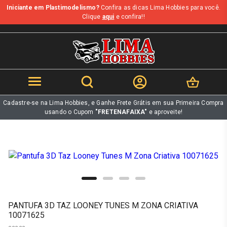
Iniciante em Plastimodelismo?
Confira as dicas Lima Hobbies para você.
b
Clique
aqui
e confira!!
Cadastre-se na Lima Hobbies, e Ganhe Frete Grátis em sua Primeira Compra
usando o Cupom
"FRETENAFAIXA"
e aproveite!
PANTUFA 3D TAZ LOONEY TUNES M ZONA CRIATIVA
10071625