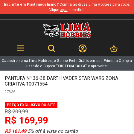
Iniciante em Plastimodelismo?
Confira as dicas Lima Hobbies para você.
b
Clique
aqui
e confira!!
Cadastre-se na Lima Hobbies, e Ganhe Frete Grátis em sua Primeira Compra
usando o Cupom
"FRETENAFAIXA"
e aproveite!
PANTUFA Nº 36-38 DARTH VADER STAR WARS ZONA
CRIATIVA 10071554
27836
PREÇO EXCLUSIVO DO SITE
R$ 209,99
R$ 169,99
R$ 161,49
5% off à vista no cartão