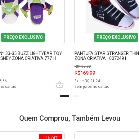
PREÇO EXCLUSIVO
PREÇO EXCLUSIVO
Nº 33-35 BUZZ LIGHTYEAR TOY
PANTUFA STAR STRANGER THI
ISNEY ZONA CRIATIVA 77711
ZONA CRIATIVA 10072491
R$
199,99
R$169,99
6,66
8
x de R$
21,24
no cartão
sem juros no cartão
Quem Comprou, Também Levou
19
%
OFF