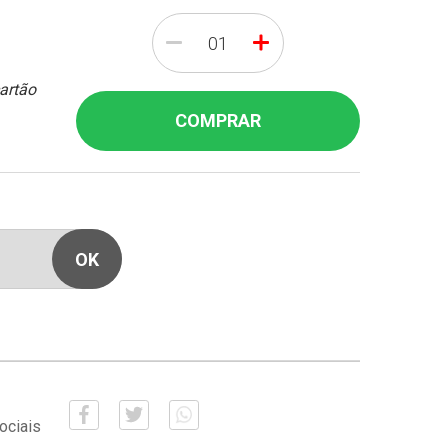
-
+
cartão
COMPRAR
ociais