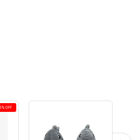
5
%
OFF