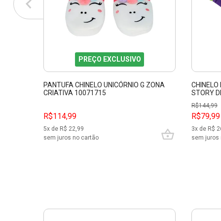
PREÇO EXCLUSIVO
PANTUFA CHINELO UNICÓRNIO G ZONA
CHINELO 
CRIATIVA 10071715
STORY D
R$
144,99
R$114,99
R$79,99
5
x de R$
22,99
3
x de R$
2
sem juros no cartão
sem juros 