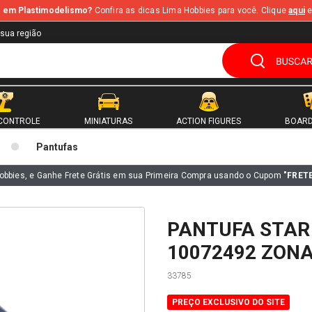
te em Plastimodelismo?
Confira as dicas Lima Hobbies para você. Clique
aqui
e
 sua região
CONTROLE
MINIATURAS
ACTION FIGURES
BOARD
Pantufas
obbies, e Ganhe Frete Grátis em sua Primeira Compra usando o Cupom
"FRET
PANTUFA STAR
10072492 ZONA
33785
PREÇO EXCLUSIVO DO SITE