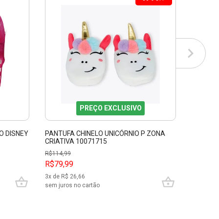
PREÇO EXCLUSIVO
O DISNEY
PANTUFA CHINELO UNICÓRNIO P ZONA
PANTUFA
CRIATIVA 10071715
CRIATIV
R$
114,99
R$79,99
R$114,
3
x de R$
26,66
5
x de R$
sem juros no cartão
sem juros