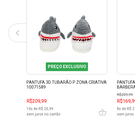
PREÇO EXCLUSIVO
PANTUFA 3D TUBARÃO P ZONA CRIATIVA
PANTUFA
10071589
BARBERA
R$
209,99
R$209,99
R$169,9
10
x de R$
20,99
8
x de R$
2
sem juros no cartão
sem juros 