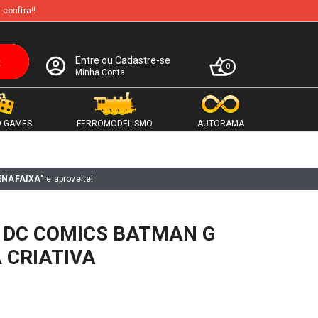
 confira!!
Entre ou Cadastre-se
0
Minha Conta
 GAMES
FERROMODELISMO
AUTORAMA
ENAFAIXA"
e aproveite!
 DC COMICS BATMAN G
 CRIATIVA