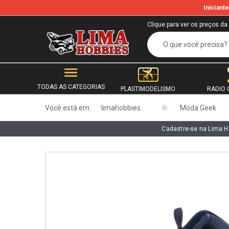
Inician
b
Clique para ver os preços da
TODAS AS CATEGORIAS
PLASTIMODELISMO
RADIO 
Você está em:
limahobbies
Moda Geek
Cadastre-se na Lima H