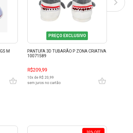
PREÇO EXCLUSIVO
NGS M
PANTUFA 3D TUBARÃO P ZONA CRIATIVA
PANTUFA
10071589
WARS ZO
R$
209,99
R$209,99
R$169,
10
x de R$
20,99
8
x de R$
sem juros no cartão
sem juros
30
%
OFF