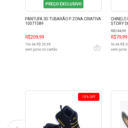
PREÇO EXCLUSIVO
PANTUFA 3D TUBARÃO P ZONA CRIATIVA
CHINELO 
10071589
STORY D
R$
144,99
R$209,99
R$79,99
10
x de R$
20,99
3
x de R$
2
sem juros no cartão
sem juros 
15
%
OFF