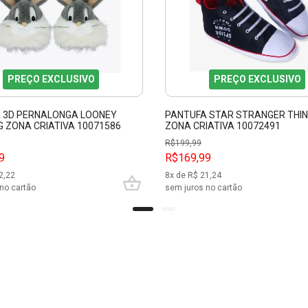
PREÇO EXCLUSIVO
PREÇO EXCLUSIVO
 3D PERNALONGA LOONEY
PANTUFA STAR STRANGER THI
G ZONA CRIATIVA 10071586
ZONA CRIATIVA 10072491
R$
199,99
9
R$169,99
2,22
8
x de R$
21,24
no cartão
sem juros no cartão