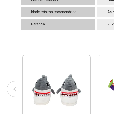
Idade mínima recomendada:
Aci
Garantia:
90 