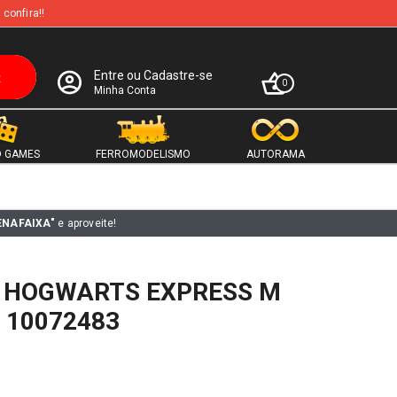
 confira!!
Entre ou Cadastre-se
0
Minha Conta
 GAMES
FERROMODELISMO
AUTORAMA
ENAFAIXA"
e aproveite!
 HOGWARTS EXPRESS M
 10072483