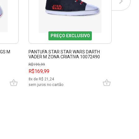
PREÇO EXCLUSIVO
NGS M
PANTUFA STAR STAR WARS DARTH
PANTUF
VADER M ZONA CRIATIVA 10072490
VADER G
R$
199,99
R$
199,99
R$169,99
R$169,
8
x de R$
21,24
8
x de R$
sem juros no cartão
sem juros