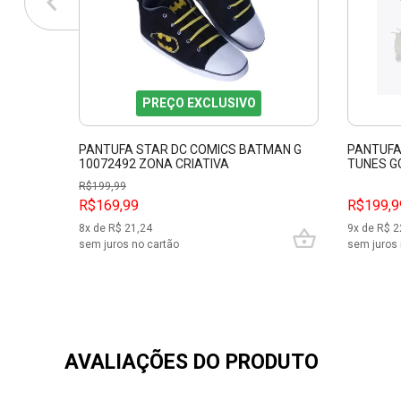
PREÇO EXCLUSIVO
PANTUFA STAR DC COMICS BATMAN G
PANTUFA
10072492 ZONA CRIATIVA
TUNES G
R$
199,99
R$169,99
R$199,9
8
x de R$
21,24
9
x de R$
2
sem juros no cartão
sem juros 
AVALIAÇÕES DO PRODUTO