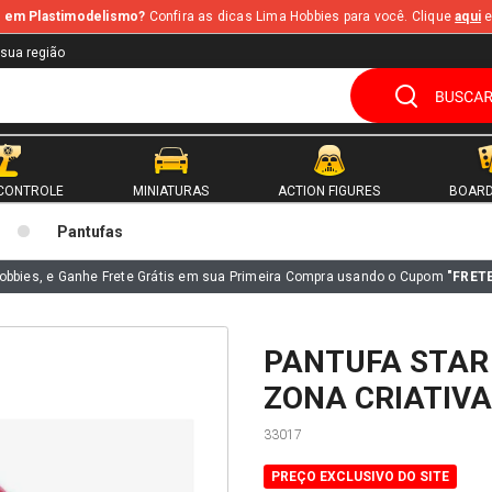
te em Plastimodelismo?
Confira as dicas Lima Hobbies para você. Clique
aqui
e
 sua região
CONTROLE
MINIATURAS
ACTION FIGURES
BOARD
Pantufas
obbies, e Ganhe Frete Grátis em sua Primeira Compra usando o Cupom
"FRET
PANTUFA STAR
ZONA CRIATIVA
33017
PREÇO EXCLUSIVO DO SITE