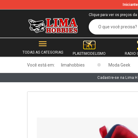
Inician
b
Clique para ver os preços da
TODAS AS CATEGORIAS
PLASTIMODELISMO
RADIO 
Você está em:
limahobbies
Moda Geek
Cadastre-se na Lima H