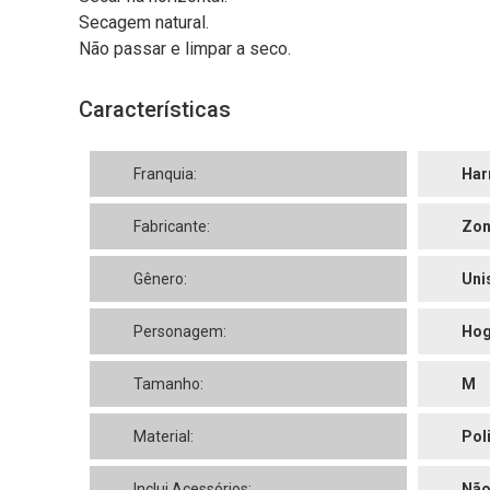
Secagem natural.
Não passar e limpar a seco.
Características
Franquia:
Har
Fabricante:
Zon
Gênero:
Uni
Personagem:
Hog
Tamanho:
M
Material:
Pol
Inclui Acessórios:
Nã