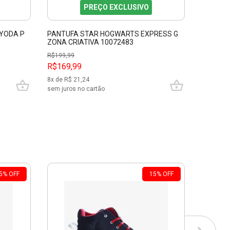
PREÇO EXCLUSIVO
YODA P
PANTUFA STAR HOGWARTS EXPRESS G
PANTUF
ZONA CRIATIVA 10072483
PLATAFO
1007246
R$
199,99
R$
79,99
R$169,99
R$49,9
8
x de R$
21,24
2
x de R$
sem juros no cartão
sem juros
5
%
OFF
15
%
OFF