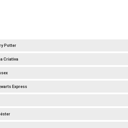
ry Potter
a Criativa
ssex
warts Express
iéster
o