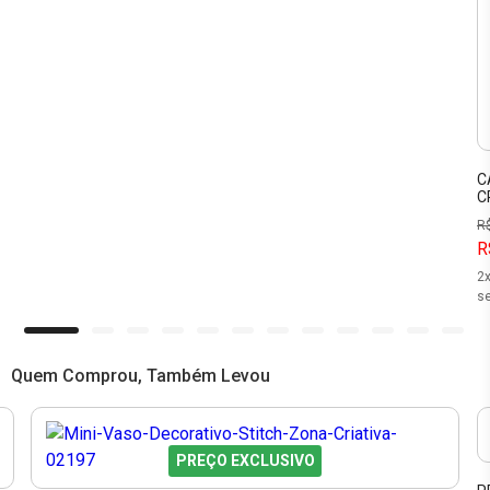
C
C
R
R
2
se
Quem Comprou, Também Levou
PREÇO EXCLUSIVO