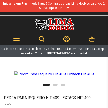
Iniciante em Plastimodelismo?
Confira as dicas Lima Hobbies para você.
b
Clique
aqui
e confira!!
Cadastre-se na Lima Hobbies, e Ganhe Frete Grátis em sua Primeira Compra
usando o Cupom
"FRETENAFAIXA"
e aproveite!
PEDRA PARA ISQUEIRO HIT-409 LEXTACK HIT-409
32462