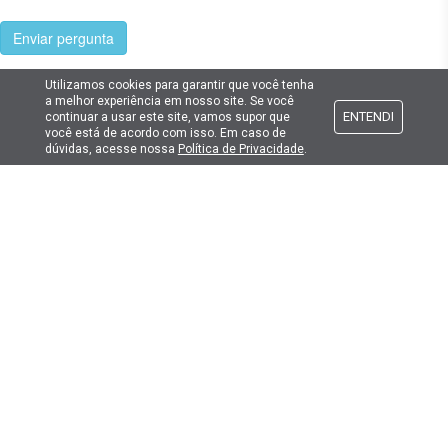
Enviar pergunta
Utilizamos cookies para garantir que você tenha
a melhor experiência em nosso site. Se você
ENTENDI
continuar a usar este site, vamos supor que
você está de acordo com isso. Em caso de
Cadastre seu e-mail
dúvidas, acesse nossa
Política de Privacidade
.
E fique por dentro das promoções e novidades da Lima Hobbies!
E-mail
Atendimento
Formas de pagamento