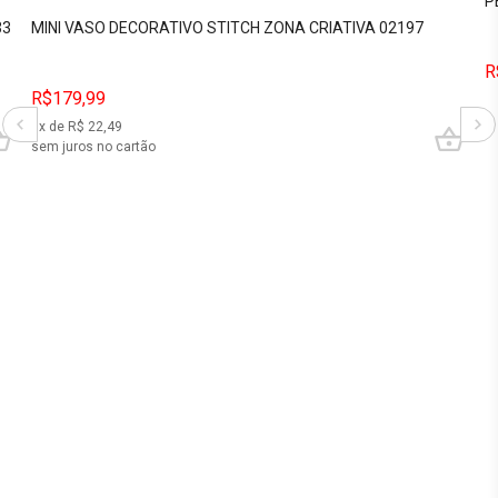
P
33
MINI VASO DECORATIVO STITCH ZONA CRIATIVA 02197
R
R$179,99
8
x de R$
22,49
sem juros no cartão