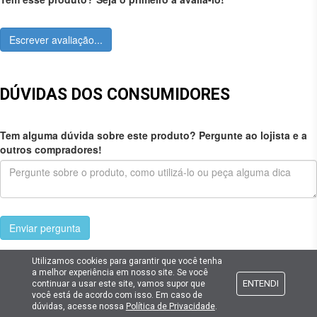
Escrever avaliação...
DÚVIDAS DOS CONSUMIDORES
Tem alguma dúvida sobre este produto? Pergunte ao lojista e a
outros compradores!
Enviar pergunta
Utilizamos cookies para garantir que você tenha
a melhor experiência em nosso site. Se você
ENTENDI
continuar a usar este site, vamos supor que
você está de acordo com isso. Em caso de
Cadastre seu e-mail
dúvidas, acesse nossa
Política de Privacidade
.