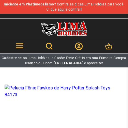
Iniciante em Plastimodelismo?
Confira as dicas Lima Hobbies para você.
b
Clique
aqui
e confira!!
Cadastre-se na Lima Hobbies, e Ganhe Frete Grátis em sua Primeira Compra
usando o Cupom
"FRETENAFAIXA"
e aproveite!