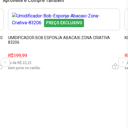
Aproveite e Compre Também
PREÇO EXCLUSIVO
80
UMIDIFICADOR BOB ESPONJA ABACAXI ZONA CRIATIVA
K
83206
R$199,99
R
9
x de R$
22,22
4
sem juros no cartão
se