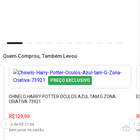
Quem Comprou, Também Levou
PREÇO EXCLUSIVO
CHINELO HARRY POTTER ÓCULOS AZUL TAM.G ZONA
E
CRIATIVA 73921
R$129,99
R
6
x de R$
21,66
1
sem juros no cartão
se