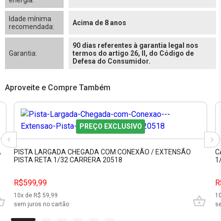
energia:
Idade mínima
Acima de 8 anos
recomendada:
90 dias referentes à garantia legal nos
Garantia:
termos do artigo 26, II, do Código de
Defesa do Consumidor.
Aproveite e Compre Também
PREÇO EXCLUSIVO
A
PISTA LARGADA CHEGADA COM CONEXÃO / EXTENSÃO
C
PISTA RETA 1/32 CARRERA 20518
1
R$599,99
R
10
x de R$
59,99
1
sem juros no cartão
se