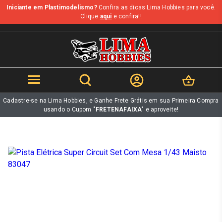
Iniciante em Plastimodelismo?
Confira as dicas Lima Hobbies para você.
b
Clique
aqui
e confira!!
Cadastre-se na Lima Hobbies, e Ganhe Frete Grátis em sua Primeira Compra
usando o Cupom
"FRETENAFAIXA"
e aproveite!