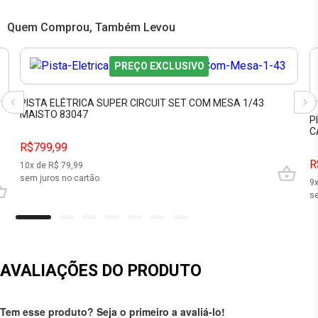
Quem Comprou, Também Levou
PREÇO EXCLUSIVO
PISTA ELÉTRICA SUPER CIRCUIT SET COM MESA 1/43
MAISTO 83047
P
C
R$799,99
R
10
x de R$
79,99
sem juros no cartão
9
se
AVALIAÇÕES DO PRODUTO
Tem esse produto? Seja o primeiro a avaliá-lo!