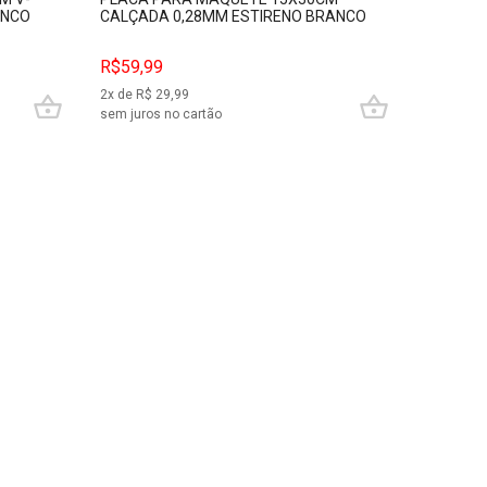
ANCO
CALÇADA 0,28MM ESTIRENO BRANCO
CALÇAD
EVERGREEN EVRG4514
EVERGR
R$59,99
R$59,9
2
x de R$
29,99
2
x de R$
sem juros no cartão
sem juros