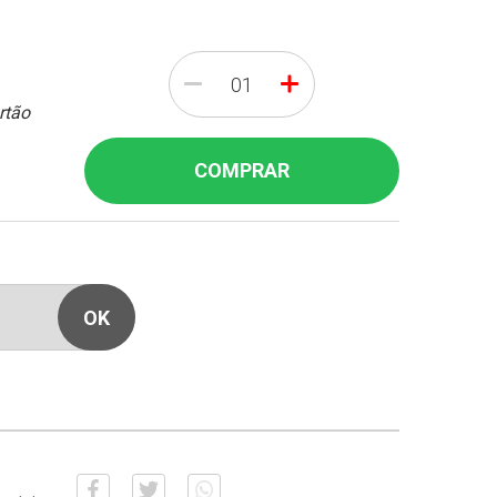
-
+
rtão
COMPRAR