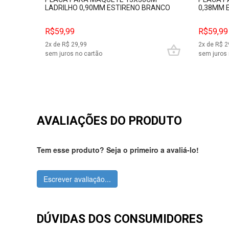
LADRILHO 0,90MM ESTIRENO BRANCO
0,38MM 
EVERGREEN EVRG4506
EVERGRE
R$59,99
R$59,99
2
x de R$
29,99
2
x de R$
2
sem juros no cartão
sem juros 
AVALIAÇÕES DO PRODUTO
Tem esse produto? Seja o primeiro a avaliá-lo!
Escrever avaliação...
DÚVIDAS DOS CONSUMIDORES