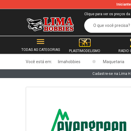
Inician
b
Clique para ver os preços da
TODAS AS CATEGORIAS
PLASTIMODELISMO
RADIO 
Você está em:
limahobbies
Maquetaria
Cadastre-se na Lima H