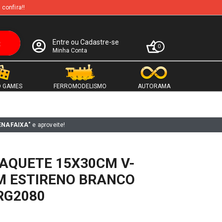
 confira!!
Entre ou Cadastre-se
0
Minha Conta
 GAMES
FERROMODELISMO
AUTORAMA
ENAFAIXA"
e aproveite!
AQUETE 15X30CM V-
M ESTIRENO BRANCO
RG2080