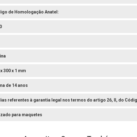
igo de Homologação Anatel:
0
ina
 x 300 x 1 mm
ma de 14 anos
dias referentes à garantia legal nos termos do artigo 26, II, do Có
lizado para maquetes