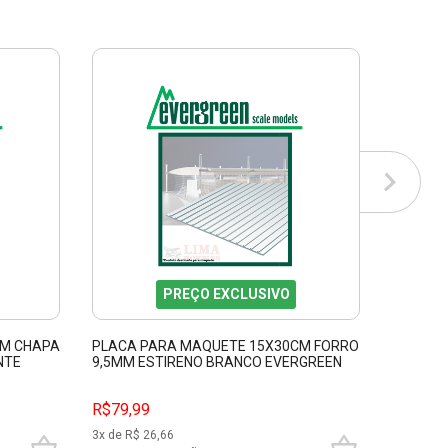
PREÇO EXCLUSIVO
CM CHAPA
PLACA PARA MAQUETE 15X30CM FORRO
PLACA 
NTE
9,5MM ESTIRENO BRANCO EVERGREEN
GROOVE
EVRG4523
EVERGR
R$79,99
R$59,9
3
x de R$
26,66
2
x de R$