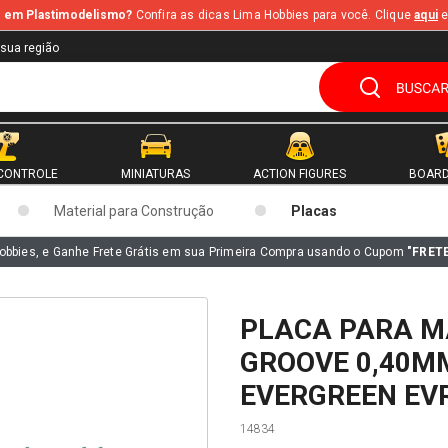
te em Plastimodelismo?
Confira as dicas Lima Hobbies para você. Clique
aqui
e
 sua região
CONTROLE
MINIATURAS
ACTION FIGURES
BOARD
Material para Construção
Placas
obbies, e Ganhe Frete Grátis em sua Primeira Compra usando o Cupom
"FRET
PLACA PARA M
GROOVE 0,40M
EVERGREEN EV
14834