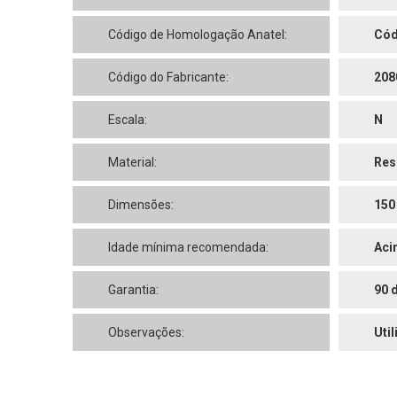
Código de Homologação Anatel:
Cód
Código do Fabricante:
208
Escala:
N
Material:
Res
Dimensões:
150
Idade mínima recomendada:
Aci
Garantia:
90 
Observações:
Uti