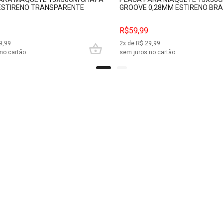
ESTIRENO TRANSPARENTE
GROOVE 0,28MM ESTIRENO BR
EN EVRG9007
EVERGREEN EVRG2040
R$59,99
9,99
2
x de R$
29,99
no cartão
sem juros no cartão