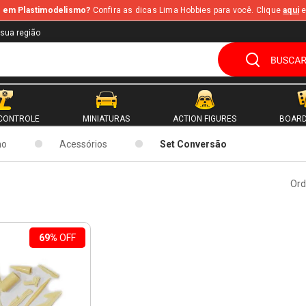
te em Plastimodelismo?
Confira as dicas Lima Hobbies para você. Clique
aqui
e
 sua região
CONTROLE
MINIATURAS
ACTION FIGURES
BOARD
mo
Acessórios
Set Conversão
Ord
69%
OFF