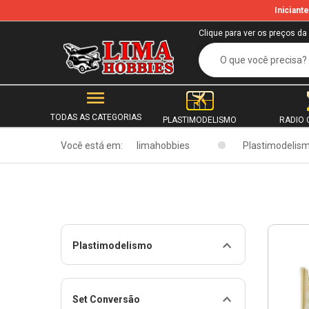
Inician
Clique para ver os preços da
TODAS AS CATEGORIAS
PLASTIMODELISMO
RADIO 
Você está em:
limahobbies
Plastimodelis
Plastimodelismo
Set Conversão