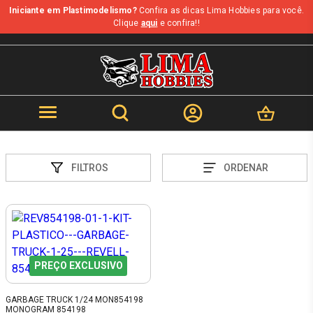
Iniciante em Plastimodelismo?
Confira as dicas Lima Hobbies para você.
Clique
aqui
e confira!!
FILTROS
ORDENAR
PREÇO EXCLUSIVO
GARBAGE TRUCK 1/24 MON854198
MONOGRAM 854198