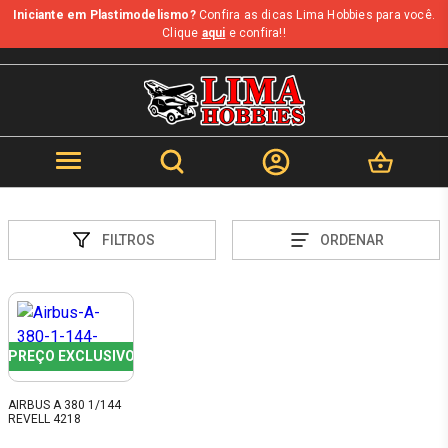
Iniciante em Plastimodelismo?
Confira as dicas Lima Hobbies para você.
Clique
aqui
e confira!!
FILTROS
ORDENAR
PREÇO EXCLUSIVO
AIRBUS A 380 1/144
REVELL 4218