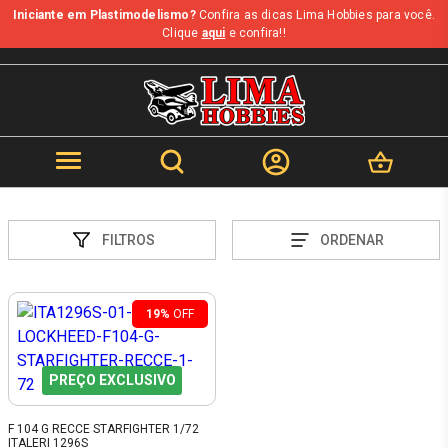
Iniciante em Plastimodelismo?
Confira as dicas Lima Hobbies para você.
Clique
aqui
e confira!!
FILTROS
ORDENAR
19%
OFF
PREÇO EXCLUSIVO
F 104 G RECCE STARFIGHTER 1/72
ITALERI 1296S