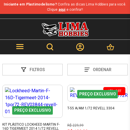
Iniciante em Plastimodelismo?
Confira as dicas Lima Hobbies para você.
Clique
aqui
e confira!!
FILTROS
ORDENAR
17%
OFF
PREÇO EXCLUSIVO
T-55 A/AM 1/72 REVELL 3304
PREÇO EXCLUSIVO
KIT PLÁSTICO LOCKHEED MARTIN F-
R$ 229,99
16D TIGERMEET 2014 1/72 REVELL