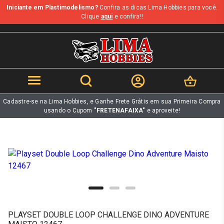
Iniciante em Plastimodelismo?
Confira as dicas Lima Hobbies para você.
b
Clique
aqui
e confira!!
Cadastre-se na Lima Hobbies, e Ganhe Frete Grátis em sua Primeira Compra
usando o Cupom
"FRETENAFAIXA"
e aproveite!
PLAYSET DOUBLE LOOP CHALLENGE DINO ADVENTURE