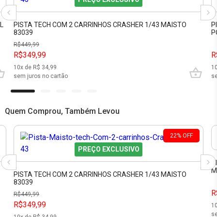
L
PISTA TECH COM 2 CARRINHOS CRASHER 1/43 MAISTO
P
83039
P
R$
449,99
R$349,99
R
10
x de R$
34,99
1
sem juros no cartão
se
Quem Comprou, Também Levou
22
%
OFF
PREÇO EXCLUSIVO
P
M
PISTA TECH COM 2 CARRINHOS CRASHER 1/43 MAISTO
83039
R
R$
449,99
R$349,99
1
se