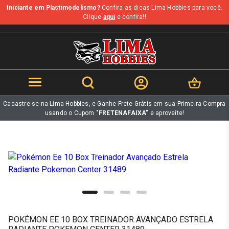
Iniciante em Plastimodelismo?
Confira as dicas Lima Hobbies para você.
b
Clique
aqui
e confira!!
Cadastre-se na Lima Hobbies, e Ganhe Frete Grátis em sua Primeira Compra
usando o Cupom
"FRETENAFAIXA"
e aproveite!
POKÉMON EE 10 BOX TREINADOR AVANÇADO ESTRELA