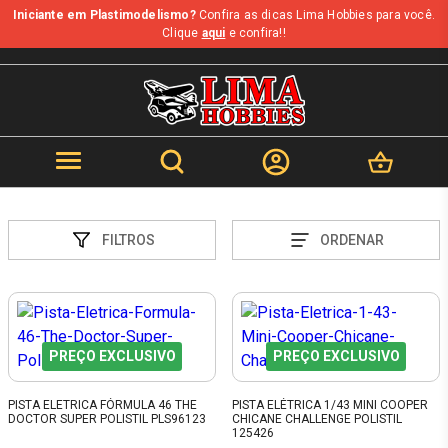
Iniciante em Plastimodelismo?
Confira as dicas Lima Hobbies para você.
Clique
aqui
e confira!!
FILTROS
ORDENAR
PREÇO EXCLUSIVO
PREÇO EXCLUSIVO
PISTA ELETRICA FÓRMULA 46 THE
PISTA ELÉTRICA 1/43 MINI COOPER
DOCTOR SUPER POLISTIL PLS96123
CHICANE CHALLENGE POLISTIL
125426