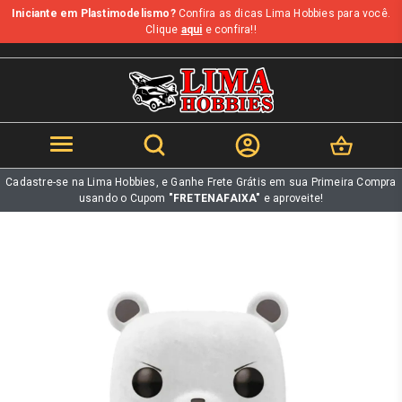
Iniciante em Plastimodelismo?
Confira as dicas Lima Hobbies para você.
b
Clique
aqui
e confira!!
Cadastre-se na Lima Hobbies, e Ganhe Frete Grátis em sua Primeira Compra
usando o Cupom
"FRETENAFAIXA"
e aproveite!