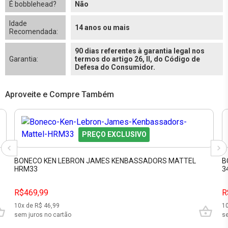
É bobblehead?
Não
Idade
14 anos ou mais
Recomendada:
90 dias referentes à garantia legal nos
Garantia:
termos do artigo 26, II, do Código de
Defesa do Consumidor.
Aproveite e Compre Também
PREÇO EXCLUSIVO
BONECO KEN LEBRON JAMES KENBASSADORS MATTEL
B
HRM33
3
R$469,99
R
10
x de R$
46,99
1
sem juros no cartão
se