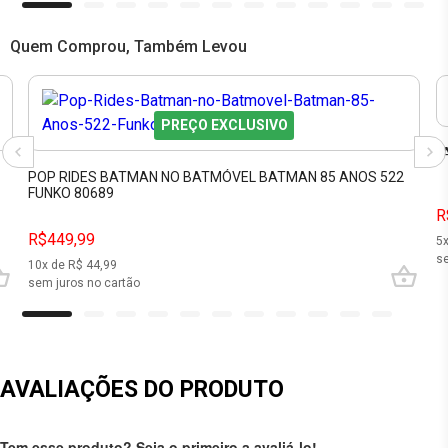
Quem Comprou, Também Levou
PREÇO EXCLUSIVO
F
POP RIDES BATMAN NO BATMÓVEL BATMAN 85 ANOS 522
FUNKO 80689
R
R$449,99
5
se
10
x de R$
44,99
sem juros no cartão
AVALIAÇÕES DO PRODUTO
Tem esse produto? Seja o primeiro a avaliá-lo!