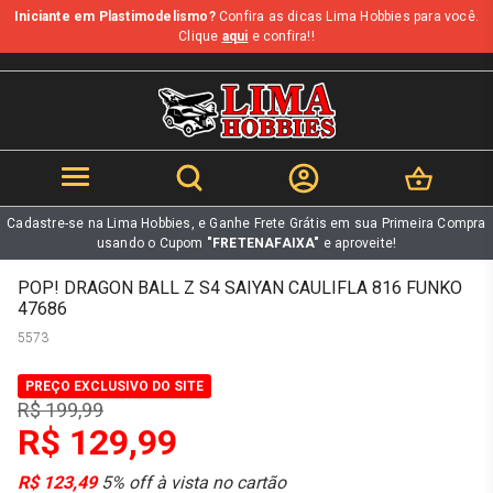
Iniciante em Plastimodelismo?
Confira as dicas Lima Hobbies para você.
b
Clique
aqui
e confira!!
Cadastre-se na Lima Hobbies, e Ganhe Frete Grátis em sua Primeira Compra
usando o Cupom
"FRETENAFAIXA"
e aproveite!
POP! DRAGON BALL Z S4 SAIYAN CAULIFLA 816 FUNKO
47686
5573
PREÇO EXCLUSIVO DO SITE
R$ 199,99
R$ 129,99
R$ 123,49
5% off à vista no cartão