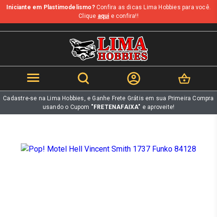
Iniciante em Plastimodelismo?
Confira as dicas Lima Hobbies para você.
b
Clique
aqui
e confira!!
Cadastre-se na Lima Hobbies, e Ganhe Frete Grátis em sua Primeira Compra
usando o Cupom
"FRETENAFAIXA"
e aproveite!