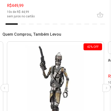
R$449,99
10
x de R$
44,99
sem juros no cartão
Quem Comprou, Também Levou
42
%
OFF
A
R
1
se