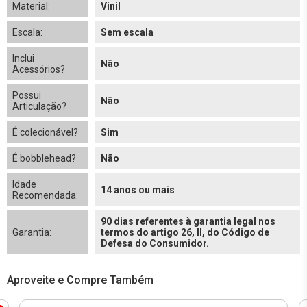
Material:
Vinil
Escala:
Sem escala
Inclui
Não
Acessórios?
Possui
Não
Articulação?
É colecionável?
Sim
É bobblehead?
Não
Idade
14 anos ou mais
Recomendada:
90 dias referentes à garantia legal nos
Garantia:
termos do artigo 26, II, do Código de
Defesa do Consumidor.
Aproveite e Compre Também