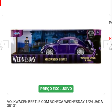
P
R
9
se
PREÇO EXCLUSIVO
VOLKWAGEN BEETLE COM BONECA WEDNESDAY 1/24 JADA
35131