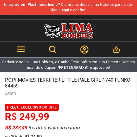
Iniciante em Plastimodelismo?
Confira as dicas Lima Hobbies para você.
b
Clique
aqui
e confira!!
Cadastre-se na Lima Hobbies, e Ganhe Frete Grátis em sua Primeira Compra
usando o Cupom
"FRETENAFAIXA"
e aproveite!
POP! MOVIES TERRIFIER LITTLE PALE GIRL 1749 FUNKO
84459
43980
PREÇO EXCLUSIVO DO SITE
R$ 249,99
R$ 237,49
5% off à vista no cartão
ou
10
x
de
R$ 24,99